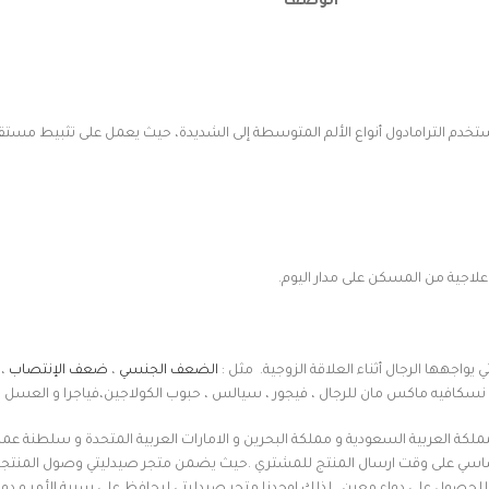
الوصف
دم الترامادول أنواع الألم المتوسطة إلى الشديدة، حيث يعمل على تثبيط مستقبل
علاجية من المسكن على مدار اليوم.
ي يواجهها الرجال أثناء العلاقة الزوجية. مثل :
الضعف الجنسي
،
ضعف الإنتصاب
،
نسكافيه ماكس مان للرجال ، فيجور ، سيالس ، حبوب الكولاجين،فياجرا و العسل ال
ملكة العربية السعودية و مملكة البحرين و الامارات العربية المتحدة و سلطنة عم
اسي على وقت ارسال المنتج للمشتري .حيث يضمن متجر صيدليتي وصول المنتجات
ة للحصول على دواء معين . لذلك اوجدنا متجر صيدليتي ليحافظ على سرية الأمر و د