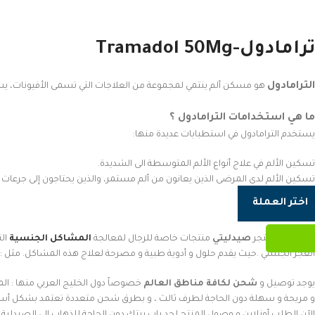
ترامادول-Tramadol 50Mg
الترامادول
هو مسكن ألم ينتمي لمجموعة من العلاجات التي تسمى الأفيونات، يستخ
ما هي استخدامات الترامادول ؟
يستخدم الترامادول في استطبابات عديدة منها:
تسكين الألم في علاج أنواع الألم المتوسطة الى الشديدة.
تسكين الألم لدى المرضى الذين يعانون من ألم مستمر، والذين يحتاجون إلى جرعات 
اختر العملة
لذلك،يقدم متجر
صيدليتي
منتجات خاصة للرجال لمعالجة
المشاكل الجنسية
الت
العجز الجنسي .حيث يقدم حلول و أدوية طبية و مصرحة لعلاج هذه المشاكل. مثل : 
يوجد توصيل و
شحن لكافة مناطق العالم
خصوصاً دول الخليج العربي منها : الم
و مريحة و سهلة دون الحاجة لطرف ثالث ، و بطرق شحن متعددة تعتمد بشكل أس
الآن الطلب أونلاين و وصول المنتج لحد باب بيتك دون الحاجة للذهاب الي الصيدلي