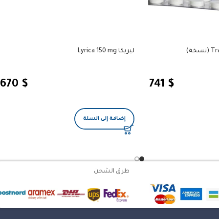
ليريكا Lyrica 150 mg
670
$
741
$
إضافة إلى السلة
طرق الشحن