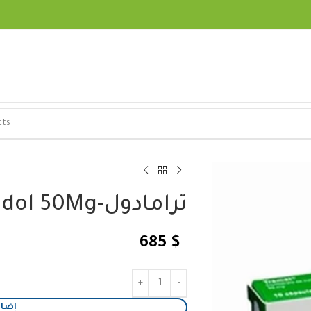
ترامادول-Tramadol 50Mg (نسخة)
685
$
إضاف