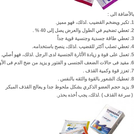
بالأضافة الى :
1. تكبر ويضخم القضيب .لذلك، فهو مميز.
2. تعطي تضخيم في الطول والعرض يصل إلى 40 % .
3. تعطي طاقة جسدية وجنسية قوية جداً
4. تعطي تصلب أكثر للقضيب .لذلك، ينصح باستخدامه.
5. تعمل على قوة و زيادة الأثارة الجنسية لدى الرجل .لذلك، فهو أصلي.
6. مفيد فى حالات الضعف الجنسى و الفتور و يزيد من ضخ الدم فى الأوردة مما يعزز الأنتصاب .
7. تعزز قوة وكمية القذف .
8. تعطيك الشعور بالقوة والثقه بالنفس .
9. يزيد حجم العضو الذكري بشكل ملحوظ جدا و يعالج القذف المبكر
( سرعة القذف ) .لذلك، يجب أخذه بحذر.