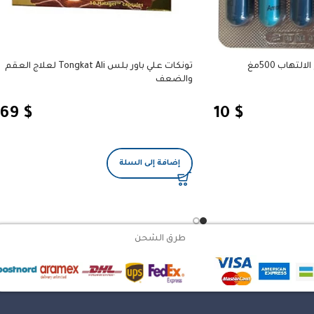
تهاب 500مغ
تونكات علي باور بلس Tongkat Ali لعلاج العقم
والضعف
69
$
10
$
إضافة إلى السلة
طرق الشحن