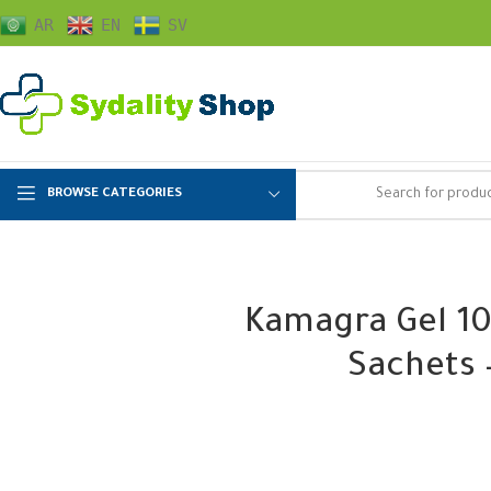
AR
EN
SV
BROWSE CATEGORIES
Kamagra Gel 100mg x 
Sachets