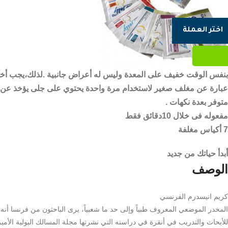
اختر العملة
بنفس الوقت خفيف على المعدة وليس له أعراض جانبية .لذلك،يجب أخذ ال
عبارة عن مغلف صغير لاستخدام مرة واحدة يحتوي على جلى يؤخذ عن طر
متوفر بعدة نكهات .
مفعوله فى خلال 10دقائق فقط
7 أكياس مغلفة
أبدأ حياتك من جديد
الوصف
كريم انيسدرم الفرنسي
المخدر الموضعي المعروف طبياً وإلى حد ما شعبياً، يرى الباحثون من فرنسا أن
للأبحاث والتدريب في أنقرة في دراسته التي نشرتها مجلة المسالك البولية الأمي