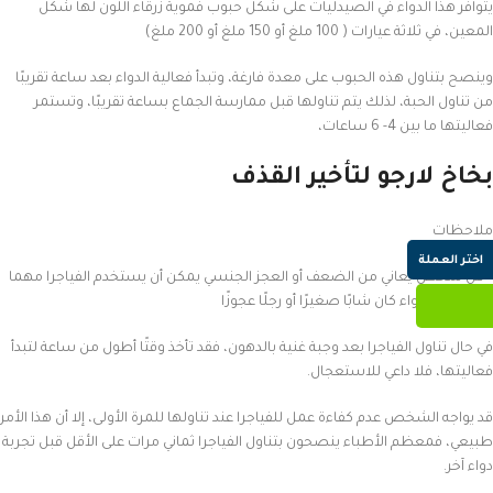
يتوافر هذا الدواء في الصيدليات على شكل حبوب فموية زرقاء اللون لها شكل
المعين، في ثلاثة عيارات ( 100 ملغ أو 150 ملغ أو 200 ملغ)
وينصح بتناول هذه الحبوب على معدة فارغة، وتبدأ فعالية الدواء بعد ساعة تقريبًا
من تناول الحبة، لذلك يتم تناولها قبل ممارسة الجماع بساعة تقريبًا، وتستمر
فعاليتها ما بين 4- 6 ساعات،
بخاخ لارجو لتأخير القذف
ملاحظات
اختر العملة
– كل شخص يعاني من الضعف أو العجز الجنسي يمكن أن يستخدم الفياجرا مهما
كان عمره سواء كان شابًا صغيرًا أو رجلًا عجوزًا
في حال تناول الفياجرا بعد وجبة غنية بالدهون، فقد تأخذ وقتًا أطول من ساعة لتبدأ
فعاليتها، فلا داعي للاستعجال.
قد يواجه الشخص عدم كفاءة عمل للفياجرا عند تناولها للمرة الأولى، إلا أن هذا الأمر
طبيعي، فمعظم الأطباء ينصحون بتناول الفياجرا ثماني مرات على الأقل قبل تجربة
دواء آخر.