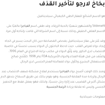
بخاخ لارجو لتأخير القذف
هو الاسم الشائع للعقار الطبي الكيميائي سيلدينافيل.
Sildenafil والمشهور شعبيًا بالحبة الزرقاء. وقد طغى اسم
الفياجرا
عالميًا على
الاسم العلمي الحقيقي وذلك نسبة إلى اسم الشركة التي قامت بإنتاجه أول مرة.
وقد عُثر على عقار سيلدينافيل بمحض المصادفة حين كان البحث يسير في اتجاه
إيجاد دواء لمرض القلب. حيث لاحظ الباحثون أن الدواء يسبب تحسنًا في خاصية
الانتصاب لدى الذكور. وقد وُثّق الدواء في مكتب براءة الاختراع في العام 1996،
واعتُمد من قبل هيئة الغذاء والدواء الأمريكية FDA عام 1998 .كمُنْتج صالح
للاستعمال البشري وكأول دواء لمعالجة العجز الجنسي لدى الرجال.
ومنذ ذلك الوقت أصبح دواء
الفياجرا
يستخدم لعلاج مشكلة ضعف الانتصاب عند
الرجال ولزيادة مدة العلاقة الجنسية. وهو يقوم بذلك عن طريق السماح بتدفق الدم
بشكل أكبر في القضيب عند إثارة رجل جنسيًا، ولذلك فهو يعمل فقط مع التحفيز
الجنسي وليس له علاقة بزيادة
الرغبة الجنسية
معلومات صيدلانية