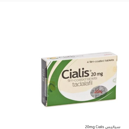
سياليس 20mg Cialis
علاج الضعف الجنسي