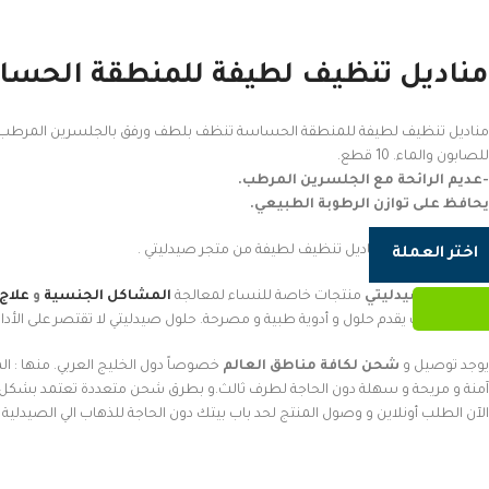
مناديل تنظيف لطيفة للمنطقة الحس
مناديل تنظيف لطيفة للمنطقة الحساسة تنظف بلطف ورفق بالجلسرين المرطب. مبلل
للصابون والماء. 10 قطع.
-عديم الرائحة مع الجلسرين المرطب.
يحافظ على توازن الرطوبة الطبيعي.
لذلك،احصل على مناديل تنظيف لطيفة من متجر صيدليتي .
اختر العملة
يقدم متجر
صيدليتي
منتجات خاصة للنساء لمعالجة
المشاكل الجنسية
و
علاج
الجنسي
حيث يقدم حلول و أدوية طبية و مصرحة. حلول صيدليتي لا تقتصر على الأداوبة
يوجد توصيل و
شحن لكافة مناطق العالم
خصوصاً دول الخليج العربي. منها : ال
آمنة و مريحة و سهلة دون الحاجة لطرف ثالث.و بطرق شحن متعددة تعتمد بشكل
الآن الطلب أونلاين و وصول المنتج لحد باب بيتك دون الحاجة للذهاب الي الصيدلي