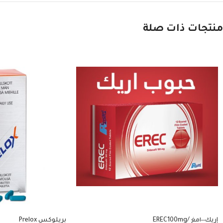
منتجات ذات صلة
إريك١٠٠مغ /EREC100mg
بريلوكس Prelox