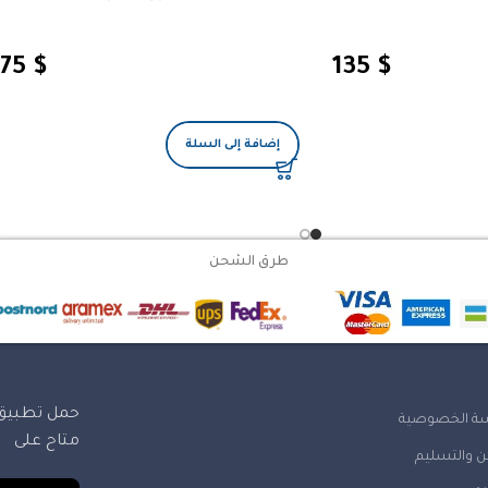
75
$
135
$
إضافة إلى السلة
طرق الشحن
حمل تطبيق 
ة الخصوصية
متاح على
 والتسليم