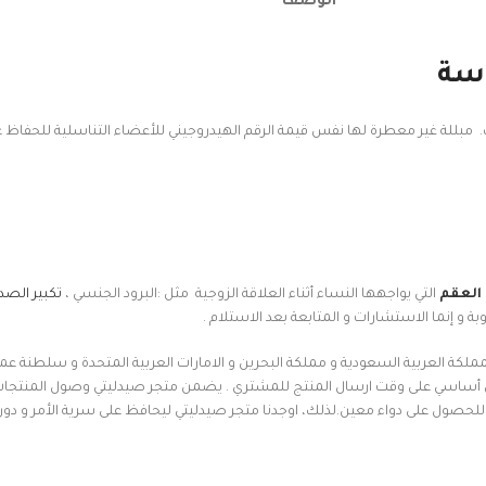
الوصف
اسة
ة غير معطرة لها نفس قيمة الرقم الهيدروجيني للأعضاء التناسلية للحفاظ على
 العقم
التي يواجهها النساء أثناء العلاقة الزوجية مثل :البرود الجنسي ،
تكبير الصد
 و إنما الاستشارات و المتابعة بعد الاستلام .
مملكة العربية السعودية و مملكة البحرين و الامارات العربية المتحدة و سلطنة ع
 أساسي على وقت ارسال المنتج للمشتري . يضمن متجر صيدليتي وصول المنتجات
ة للحصول على دواء معين.لذلك، اوجدنا متجر صيدليتي ليحافظ على سرية الأمر و د