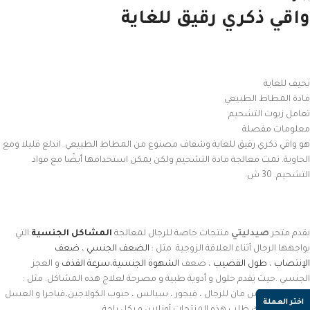
واقي ذكري رقيق للغاية
نحيف للغاية
مادة المطاط الطبيعي
تعامل زيوت التشحيم
معلومات مفصلة
هو واقي ذكري رقيق للغاية وشفاف مصنوع من المطاط الطبيعي. اندلع قليلا ومع
الحاوية. تمت معالجة مادة التشحيم ولكن يمكن استخدامها أيضًا مع مواد
التشحيم. 30 ش.
يقدم متجر
صيدليتي
منتجات خاصة للرجال لمعالجة
المشاكل الجنسية
التي
يواجهها الرجال أثناء العلاقة الزوجية مثل :
الضعف الجنسي
،
ضعف
الإنتصاب
،
طول القضيب
، ضعف
الشهوة الجنسية
،
سرعة القذف
و العجز
الجنسي .حيث يقدم حلول و أدوية طبية و مصرحة لعلاج هذه المشاكل. مثل :
نسكافيه ماكس مان للرجال ، فيجور ، سيالس ، حبوب الكولاجين،فياجرا و العسل
اختر العملة