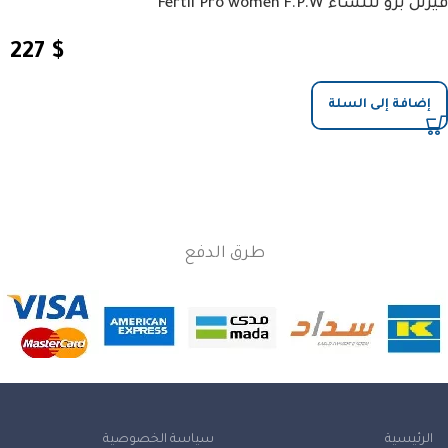
فيرتل برو للنساء Fertil Pro women F.P.W
227
$
إضافة إلى السلة
طرق الدفع
الرئيسية
سياسة الخصوصية