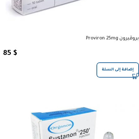
بروڤيرون Proviron 25mg
85
$
إضافة إلى السلة