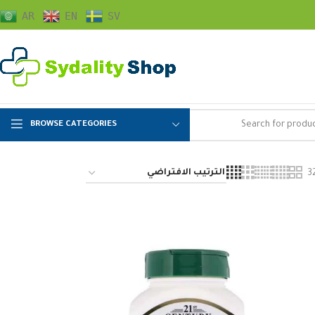
AR
EN
SV
BROWSE CATEGORIES
3