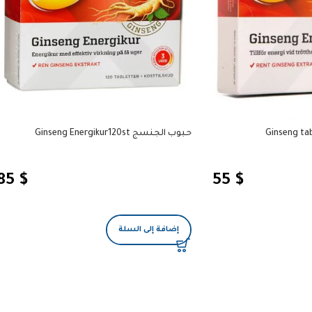
حبوب الجنسج Ginseng Energikur120st
85
$
55
$
إضافة إلى السلة