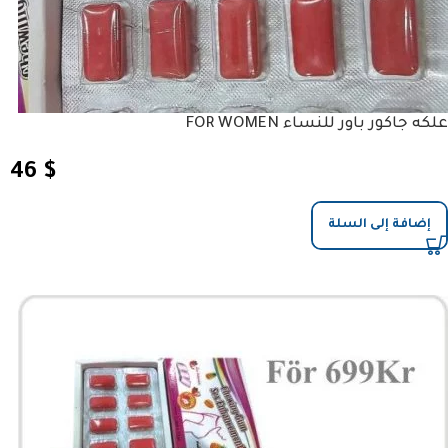
علكه جاكور باور للنساء FOR WOMEN
46
$
إضافة إلى السلة