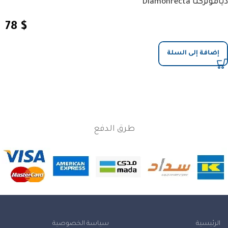
ديامونركتا Diamonrecta
78
$
إضافة إلى السلة
طرق الدفع
الرئيسية
سياسة الخصوصية