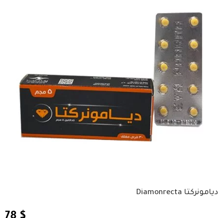
ديامونركتا Diamonrecta
78
$