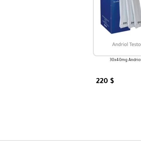
رمون التستوستيرون 30x40mg Andriol
220
$