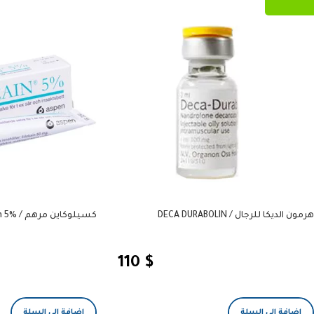
هرمون الديكا للرجال / DECA DURABOLIN
كسيلوكاين مرهم / %Xylocain 5
110
$
إضافة إلى السلة
إضافة إلى السلة