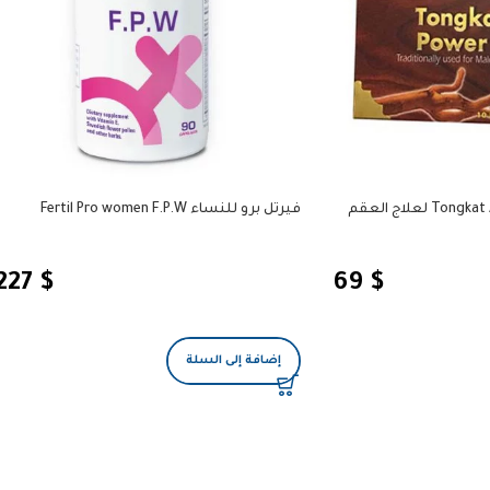
تونكات علي باور بلس Tongkat Ali لعلاج العقم
فيرتل برو للنساء Fertil Pro women F.P.W
227
$
69
$
إضافة إلى السلة