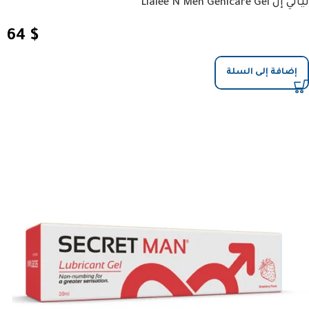
ليالي إن Lialee N Men Genicare Gel
64
$
إضافة إلى السلة